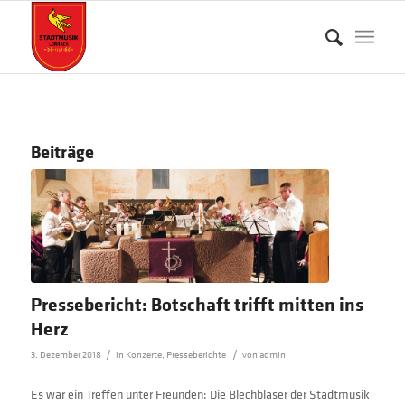
Beiträge
Pressebericht: Botschaft trifft mitten ins
Herz
/
/
3. Dezember 2018
in
Konzerte
,
Presseberichte
von
admin
Es war ein Treffen unter Freunden: Die Blechbläser der Stadtmusik