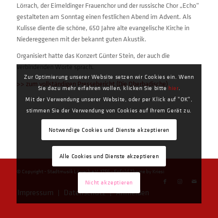
Lörrach, der Eimeldinger Frauenchor und der russische Chor „Echo“
gestalteten am Sonntag einen festlichen Abend im Advent. Als
Kulisse diente die schöne, 650 Jahre alte evangelische Kirche in
Niedereggenen mit der bekannt guten Akustik.
Organisiert hatte das Konzert Günter Stein, der auch die
verbindenden Worte sprach.
Zur Optimierung unserer Website setzen wir Cookies ein. Wenn
>> zum vollständigen Pressebericht (Die Oberbadische)
Sie dazu mehr erfahren wollen, klicken Sie bitte
hier
.
Mit der Verwendung unserer Website, oder per Klick auf "OK",
stimmen Sie der Verwendung von Cookies auf Ihrem Gerät zu.
Notwendige Cookies und Dienste akzeptieren
Alle Cookies und Dienste akzeptieren
© Copyright - Stadtmusik Lörrach e.V. 1756 -
Enfold Theme by Kriesi
Nicht akzeptieren
Impressum
Datenschutz
Anmelden