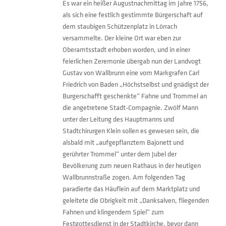
Es war ein heißer Augustnachmittag im Jahre 1756,
als sich eine festlich gestimmte Bürgerschaft auf
dem staubigen Schützenplatz in Lörrach
versammelte. Der kleine Ort war eben zur
Oberamtsstadt erhoben worden, und in einer
feierlichen Zeremonie übergab nun der Landvogt
Gustav von Wallbrunn eine vom Markgrafen Carl
Friedrich von Baden „Höchstselbst und gnädigst der
Burgerschafft geschenkte“ Fahne und Trommel an
die angetretene Stadt-Compagnie. Zwölf Mann
unter der Leitung des Hauptmanns und
Stadtchirurgen Klein sollen es gewesen sein, die
alsbald mit „aufgepflanztem Bajonett und
gerührter Trommel“ unter dem Jubel der
Bevölkerung zum neuen Rathaus in der heutigen
Wallbrunnstraße zogen. Am folgenden Tag
paradierte das Häuflein auf dem Marktplatz und
geleitete die Obrigkeit mit „Danksalven, fliegenden
Fahnen und klingendem Spiel“ zum
Festgottesdienst in der Stadtkirche, bevor dann