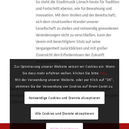
So steht die Stadtmusik Lörrach heute für Tradition
und Fortschritt ebenso, wie für Bewahrung und
Innovation. Mit dem Wollen und der Bereitschaft,
sich dem strukturellen Wandel unserer
Gesellschaft zu stellen und notwendig gewordenen
Veränderungen nicht zu verschließen, kann der
Verein mit berechtigtem Stolz auf seine
Vergangenheit zurückblicken und mit großer
Zuversicht den Erfordernissen der Zukunft
entgegensehen.
Zur Optimierung unserer Website setzen wir Cookies ein. Wenn
Sie dazu mehr erfahren wollen, klicken Sie bitte
hier
.
Mit der Verwendung unserer Website, oder per Klick auf "OK",
stimmen Sie der Verwendung von Cookies auf Ihrem Gerät zu.
Diese Kurzchronik basiert auf Texten, die Helmut Kiehn für die
Festschrift zum Jubiläum „250 Jahre Stadtmusik Lörrach“ im Jahre
Notwendige Cookies und Dienste akzeptieren
2006 verfasst hat. Die vollständigen Texte lesen Sie
hier
.
Alle Cookies und Dienste akzeptieren