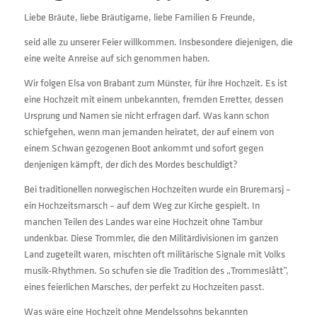
Liebe Bräute, liebe Bräutigame, liebe Familien & Freunde,
seid alle zu unserer Feier willkommen. Insbesondere diejenigen, die
eine weite Anreise auf sich genommen haben.
Wir folgen Elsa von Brabant zum Münster, für ihre Hochzeit. Es ist
eine Hochzeit mit einem unbekannten, fremden Erretter, dessen
Ursprung und Namen sie nicht erfragen darf. Was kann schon
schiefgehen, wenn man jemanden heiratet, der auf einem von
einem Schwan gezogenen Boot ankommt und sofort gegen
denjenigen kämpft, der dich des Mordes beschuldigt?
Bei traditionellen norwegischen Hochzeiten wurde ein Bruremarsj –
ein Hochzeitsmarsch – auf dem Weg zur Kirche gespielt. In
manchen Teilen des Landes war eine Hochzeit ohne Tambur
undenkbar. Diese Trommler, die den Militärdivisionen im ganzen
Land zugeteilt waren, mischten oft militärische Signale mit Volks
musik-Rhythmen. So schufen sie die Tradition des „Trommeslått”,
eines feierlichen Marsches, der perfekt zu Hochzeiten passt.
Was wäre eine Hochzeit ohne Mendelssohns bekannten