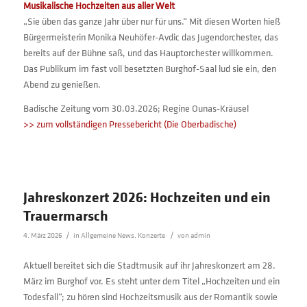
Musikalische Hochzeiten aus aller Welt
„Sie üben das ganze Jahr über nur für uns.“ Mit diesen Worten hieß
Bürgermeisterin Monika Neuhöfer-Avdic das Jugendorchester, das
bereits auf der Bühne saß, und das Hauptorchester willkommen.
Das Publikum im fast voll besetzten Burghof-Saal lud sie ein, den
Abend zu genießen.
Badische Zeitung vom 30.03.2026; Regine Ounas-Kräusel
>> zum vollständigen Pressebericht (Die Oberbadische)
Jahreskonzert 2026: Hochzeiten und ein
Trauermarsch
/
/
4. März 2026
in
Allgemeine News
,
Konzerte
von
admin
Aktuell bereitet sich die Stadtmusik auf ihr Jahreskonzert am 28.
März im Burghof vor. Es steht unter dem Titel „Hochzeiten und ein
Todesfall“; zu hören sind Hochzeitsmusik aus der Romantik sowie