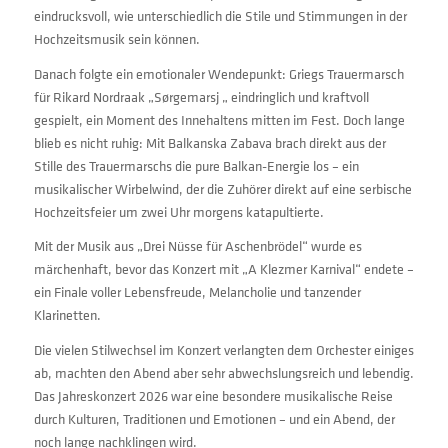
eindrucksvoll, wie unterschiedlich die Stile und Stimmungen in der
Hochzeitsmusik sein können.
Danach folgte ein emotionaler Wendepunkt: Griegs Trauermarsch
für Rikard Nordraak „Sørgemarsj „ eindringlich und kraftvoll
gespielt, ein Moment des Innehaltens mitten im Fest. Doch lange
blieb es nicht ruhig: Mit Balkanska Zabava brach direkt aus der
Stille des Trauermarschs die pure Balkan-Energie los – ein
musikalischer Wirbelwind, der die Zuhörer direkt auf eine serbische
Hochzeitsfeier um zwei Uhr morgens katapultierte.
Mit der Musik aus „Drei Nüsse für Aschenbrödel“ wurde es
märchenhaft, bevor das Konzert mit „A Klezmer Karnival“ endete –
ein Finale voller Lebensfreude, Melancholie und tanzender
Klarinetten.
Die vielen Stilwechsel im Konzert verlangten dem Orchester einiges
ab, machten den Abend aber sehr abwechslungsreich und lebendig.
Das Jahreskonzert 2026 war eine besondere musikalische Reise
durch Kulturen, Traditionen und Emotionen – und ein Abend, der
noch lange nachklingen wird.