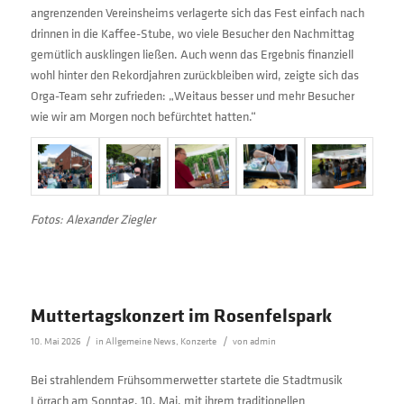
angrenzenden Vereinsheims verlagerte sich das Fest einfach nach
drinnen in die Kaffee-Stube, wo viele Besucher den Nachmittag
gemütlich ausklingen ließen. Auch wenn das Ergebnis finanziell
wohl hinter den Rekordjahren zurückbleiben wird, zeigte sich das
Orga-Team sehr zufrieden: „Weitaus besser und mehr Besucher
wie wir am Morgen noch befürchtet hatten.“
Fotos: Alexander Ziegler
Muttertagskonzert im Rosenfelspark
/
/
10. Mai 2026
in
Allgemeine News
,
Konzerte
von
admin
Bei strahlendem Frühsommerwetter startete die Stadtmusik
Lörrach am Sonntag, 10. Mai, mit ihrem traditionellen