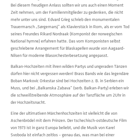
Bei diesem freudigen Anlass sollten wir uns auch einen Moment
Zeit nehmen, um der Familienmitglieder zu gedenken, die nicht
mehr unter uns sind. Edvard Grieg schrieb den monumentalen
Trauermarsch „Sørgemarsj” als Klavierstück in Rom, als er vom Tod
seines Freundes Rikard Nordraak (Komponist der norwegischen
National hymne) erfahren hatte. Das vom Komponisten selbst
geschriebene Arrangement für Blaskapellen wurde von Aagaard-
Nilsen für moderne Blasorchesterbesetzung angepasst.
Balkan-Hochzeiten mit ihren wilden Partys und ungeraden Tänzen
dürfen hier nicht vergessen werden! Brass Bands wie das legendäre
Boban Markovic Orkestar sind bei Hochzeiten z. B. in Serbien ein
Muss, und bei „Balkanska Zabava” (serb. Balkan-Party) erleben wir
die schweißtreibende Atmosphäre auf der Tanzfläche um 2Uhr in
der Hochzeitsnacht.
Eine der ultimativen Märchenhochzeiten ist vielleicht die von
Aschenbrödel mit dem Prinzen. Der tschechisch-ostdeutsche Film
von 1973 ist in ganz Europa beliebt, und die Musik von Karel
Svoboda ist einfach zeitlos – genau das, was man bei einer