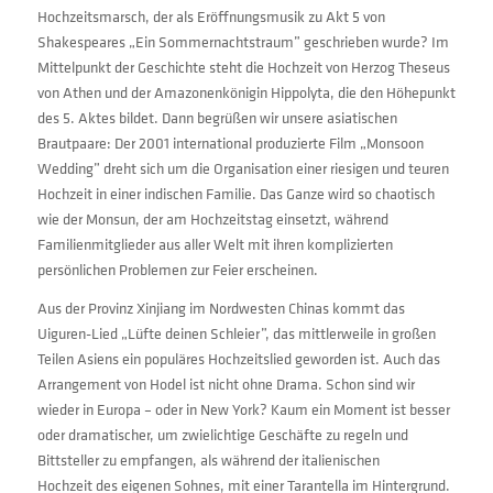
Hochzeitsmarsch, der als Eröffnungsmusik zu Akt 5 von
Shakespeares „Ein Sommernachtstraum” geschrieben wurde? Im
Mittelpunkt der Geschichte steht die Hochzeit von Herzog Theseus
von Athen und der Amazonenkönigin Hippolyta, die den Höhepunkt
des 5. Aktes bildet. Dann begrüßen wir unsere asiatischen
Brautpaare: Der 2001 international produzierte Film „Monsoon
Wedding” dreht sich um die Organisation einer riesigen und teuren
Hochzeit in einer indischen Familie. Das Ganze wird so chaotisch
wie der Monsun, der am Hochzeitstag einsetzt, während
Familienmitglieder aus aller Welt mit ihren komplizierten
persönlichen Problemen zur Feier erscheinen.
Aus der Provinz Xinjiang im Nordwesten Chinas kommt das
Uiguren-Lied „Lüfte deinen Schleier”, das mittlerweile in großen
Teilen Asiens ein populäres Hochzeitslied geworden ist. Auch das
Arrangement von Hodel ist nicht ohne Drama. Schon sind wir
wieder in Europa – oder in New York? Kaum ein Moment ist besser
oder dramatischer, um zwielichtige Geschäfte zu regeln und
Bittsteller zu empfangen, als während der italienischen
Hochzeit des eigenen Sohnes, mit einer Tarantella im Hintergrund.