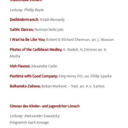
Leitung: Phillip Boyle
Dreiländermarsch
; Ralph Bernardy
Satiric Dances;
Norman Dello Joio
I Wan’na Be Like You;
Robert & Richard Sherman, arr. J. Wasson
Pirates of the Caribbean Medley;
K. Badelt, H.Zimmer arr. K.
Morita
Irish Flavour;
Alexandre Carlin
Pastime with Good Company;
King Henry VIII, arr. Philip Sparke
Balkanska Zabava;
Boban Markovic – Trad. arr. A.V. Santos
Sirenas des Kinder- und Jugendchor Lörrach
Leitung: Aleksander Sawatzky
Programm nach Ansage