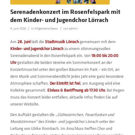
Serenadenkonzert im Rosenfelspark mit
dem Kinder- und Jugendchor Lörrach
/
/
4. Juni 2026
in
Allgemeine News
von
admin
Am
28. Juni
lädt die
Stadtmusik Lörrach
gemeinsam mit dem
Kinder- und Jugendchor Lörrach
zu einem stimmungsvollen
Serenadenabend in den Rosenfelspark ein. Von
18:00 bis 20:00
Uhr
gestalten die beiden Vereine ein Sommerkonzert an der
Konzertmuschel unter den großen Bäumen im Park – ein Ort, an
dem Musik und Sommerabendlicht jedes Jahr eine ganz besondere
Atmosphäre schaffen.
Der Eintritt ist frei
, am Ausgang wird eine
Kollekte gesammelt.
Einlass & Baröffnung ab 17:30 Uhr.
Bei Regen
muss das Konzert leider entfallen; aktuelle Infos finden Sie auf
unserer Website.
Den Auftakt gestalten die
„Glühwürmchen, Feuerfunken und
Mondstimmen“
des Kinder- und Jugendchor Lörrach unter der
Leitung von Ulrike Rombach. Im Anschluss treffen Chor und