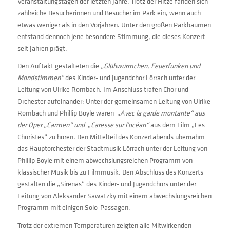
Veranstaltungstagen der letzten Jahre. Trotz der Hitze fanden sich
zahlreiche Besucherinnen und Besucher im Park ein, wenn auch
etwas weniger als in den Vorjahren. Unter den großen Parkbäumen
entstand dennoch jene besondere Stimmung, die dieses Konzert
seit Jahren prägt.
Den Auftakt gestalteten die
„Glühwürmchen, Feuerfunken und
Mondstimmen“
des Kinder- und Jugendchor Lörrach unter der
Leitung von Ulrike Rombach. Im Anschluss trafen Chor und
Orchester aufeinander: Unter der gemeinsamen Leitung von Ulrike
Rombach und Phillip Boyle waren „
Avec la garde montante“ aus
der Oper „Carmen“ und
„
Caresse sur l’océan“
aus dem Film „Les
Choristes“ zu hören. Den Mittelteil des Konzertabends übernahm
das Hauptorchester der Stadtmusik Lörrach unter der Leitung von
Phillip Boyle mit einem abwechslungsreichen Programm von
klassischer Musik bis zu Filmmusik. Den Abschluss des Konzerts
gestalten die „Sirenas“ des Kinder- und Jugendchors unter der
Leitung von Aleksander Sawatzky mit einem abwechslungsreichen
Programm mit einigen Solo-Passagen.
Trotz der extremen Temperaturen zeigten alle Mitwirkenden