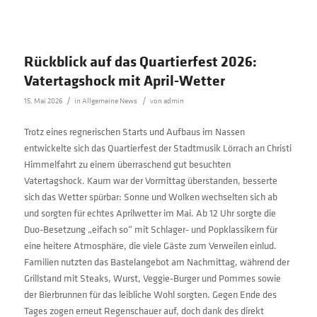
Rückblick auf das Quartierfest 2026:
Vatertagshock mit April-Wetter
/
/
15. Mai 2026
in
Allgemeine News
von
admin
Trotz eines regnerischen Starts und Aufbaus im Nassen
entwickelte sich das Quartierfest der Stadtmusik Lörrach an Christi
Himmelfahrt zu einem überraschend gut besuchten
Vatertagshock. Kaum war der Vormittag überstanden, besserte
sich das Wetter spürbar: Sonne und Wolken wechselten sich ab
und sorgten für echtes Aprilwetter im Mai. Ab 12 Uhr sorgte die
Duo-Besetzung „eifach so“ mit Schlager- und Popklassikern für
eine heitere Atmosphäre, die viele Gäste zum Verweilen einlud.
Familien nutzten das Bastelangebot am Nachmittag, während der
Grillstand mit Steaks, Wurst, Veggie-Burger und Pommes sowie
der Bierbrunnen für das leibliche Wohl sorgten. Gegen Ende des
Tages zogen erneut Regenschauer auf, doch dank des direkt