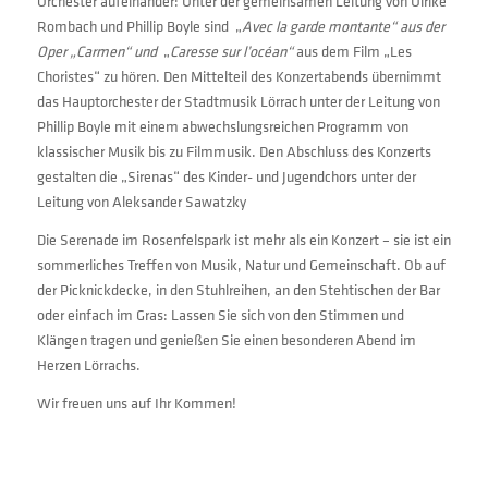
Orchester aufeinander: Unter der gemeinsamen Leitung von Ulrike
Rombach und Phillip Boyle sind „
Avec la garde montante“ aus der
Oper „Carmen“ und
„
Caresse sur l’océan“
aus dem Film „Les
Choristes“ zu hören. Den Mittelteil des Konzertabends übernimmt
das Hauptorchester der Stadtmusik Lörrach unter der Leitung von
Phillip Boyle mit einem abwechslungsreichen Programm von
klassischer Musik bis zu Filmmusik. Den Abschluss des Konzerts
gestalten die „Sirenas“ des Kinder- und Jugendchors unter der
Leitung von Aleksander Sawatzky
Die Serenade im Rosenfelspark ist mehr als ein Konzert – sie ist ein
sommerliches Treffen von Musik, Natur und Gemeinschaft. Ob auf
der Picknickdecke, in den Stuhlreihen, an den Stehtischen der Bar
oder einfach im Gras: Lassen Sie sich von den Stimmen und
Klängen tragen und genießen Sie einen besonderen Abend im
Herzen Lörrachs.
Wir freuen uns auf Ihr Kommen!