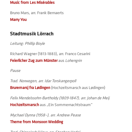
Music from Les Misérables
Bruno Mars, arr. Frank Bernaerts
Marry You
Stadtmusik Lörrach
Leitung: Phillip Boyle
Richard Wagner (1813-1883), arr. Franco Cesarini
Feierlicher Zug zum Münster
aus
Lohengrin
Pause
Trad. Norwegen, arr. Idar Torskangerpoll
Bruremarsj fra Lødingen
(Hochzeitsmarsch aus Lødingen)
Felix Mendelssohn-Bartholdy (1809-1847), arr. Johan de Meij
Hochzeitsmarsch
aus „Ein Sommernachtstraum“
Mychael Dynna (1958–), arr. Andrew Pease
Theme from Monsoon Wedding
Trad. Chinesisch/Uigur, arr. Stephan Hodel