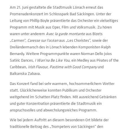
Am 21. Juni gestaltete die Stadtmusik Lörrach erneut das
Promenadenkonzert im Schlosspark Bad Säckingen. Unter der
Leitung von Phillip Boyle präsentierte das Orchester ein vielseitiges
Programm mit Musik aus Oper, Film und Volksmusik. Zu hören
waren unter anderem
Avec la garde montante
aus Bizets
„Carmen“,
Caresse sur l’océan
aus „Les Choristes“, sowie der
Dreiländermarsch des in Lörrach lebenden Komponisten Ralph
Bernardy. Weitere Programmpunkte waren Norman Dello Joios
Satiric Dances,
I Wan’na Be Like You
, ein Medley aus Pirates of the
Caribbean,
Irish Flavour
,
Pastime with Good Company
und
Balkanska Zabava.
Das Konzert fand bei sehr warmem, hochsommerlichem Wetter
statt. Glücklicherweise konnten Publikum und Orchester
weitgehend im Schatten Platz finden. Mit ausreichend Getränken
und guter Konzentration präsentierte die Stadtmusik ein
anspruchsvolles und abwechslungsreiches Programm.
Wie bei jedem Auftritt an diesem besonderen Ort bildete der
traditionelle Beitrag des „Trompeters von Säckingen“ den