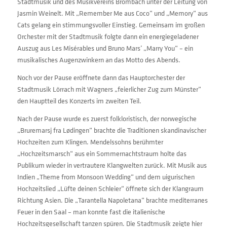
Stadtmusik und des Musikvereins Brombach unter der Leitung von
Jasmin Weinelt. Mit „Remember Me aus Coco“ und „Memory“ aus
Cats gelang ein stimmungsvoller Einstieg. Gemeinsam im großen
Orchester mit der Stadtmusik folgte dann ein energiegeladener
Auszug aus Les Misérables und Bruno Mars’ „Marry You“ – ein
musikalisches Augenzwinkern an das Motto des Abends.
Noch vor der Pause eröffnete dann das Hauptorchester der
Stadtmusik Lörrach mit Wagners „feierlicher Zug zum Münster“
den Hauptteil des Konzerts im zweiten Teil.
Nach der Pause wurde es zuerst folkloristisch, der norwegische
„Bruremarsj fra Lødingen“ brachte die Traditionen skandinavischer
Hochzeiten zum Klingen. Mendelssohns berühmter
„Hochzeitsmarsch“ aus ein Sommernachtstraum holte das
Publikum wieder in vertrautere Klangwelten zurück. Mit Musik aus
Indien „Theme from Monsoon Wedding“ und dem uigurischen
Hochzeitslied „Lüfte deinen Schleier“ öffnete sich der Klangraum
Richtung Asien. Die „Tarantella Napoletana“ brachte mediterranes
Feuer in den Saal – man konnte fast die italienische
Hochzeitsgesellschaft tanzen spüren. Die Stadtmusik zeigte hier