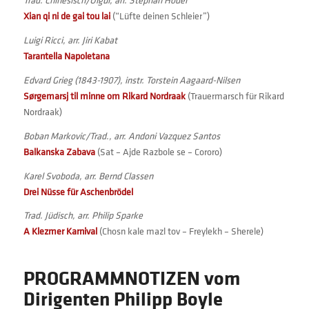
Xian qi ni de gai tou lai
(“Lüfte deinen Schleier”)
Luigi Ricci, arr. Jiri Kabat
Tarantella Napoletana
Edvard Grieg (1843-1907), instr. Torstein Aagaard-Nilsen
Sørgemarsj til minne om Rikard Nordraak
(Trauermarsch für Rikard
Nordraak)
Boban Markovic/Trad., arr. Andoni Vazquez Santos
Balkanska Zabava
(Sat – Ajde Razbole se – Cororo)
Karel Svoboda, arr. Bernd Classen
Drei Nüsse für Aschenbrödel
Trad. Jüdisch, arr. Philip Sparke
A Klezmer Karnival
(Chosn kale mazl tov – Freylekh – Sherele)
PROGRAMMNOTIZEN vom
Dirigenten Philipp Boyle