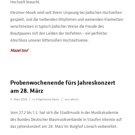
Hochzeit braucht.
Klezmer-Musik wird seit ihrem Ursprung bei jüdischen Hochzeiten
gespielt, und die treibenden Rhythmen und weinenden Klarinetten
verschmelzen in typisch jüdischer Weise die Freude des
Brautpaares mit den Leiden der Vorfahren – ein perfekter
Abschluss unserer bittersüßen Hochzeitsreise.
Mazel tov!
Probenwochenende fürs Jahreskonzert
am 28. März
/
/
4. März 2026
in
Allgemeine News
von
admin
Vom 27.2 bis 1.3. hat sich die Stadtmusik in der Musikakademie
des Bundes Deutscher Blasmusikverbände in Staufen intensiv auf
das Jahreskonzert am 28. März im Burghof Lörrach vorbereitet.