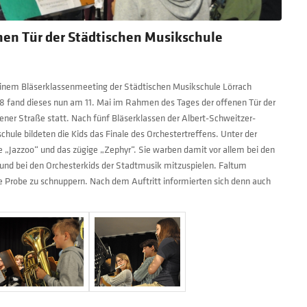
nen Tür der Städtischen Musikschule
einem Bläserklassenmeeting der Städtischen Musikschule Lörrach
 fand dieses nun am 11. Mai im Rahmen des Tages der offenen Tür der
ner Straße statt. Nach fünf Bläserklassen der Albert-Schweitzer-
ule bildeten die Kids das Finale des Orchestertreffens. Unter der
e „Jazzoo“ und das zügige „Zephyr“. Sie warben damit vor allem bei den
 und bei den Orchesterkids der Stadtmusik mitzuspielen. Faltum
ne Probe zu schnuppern. Nach dem Auftritt informierten sich denn auch