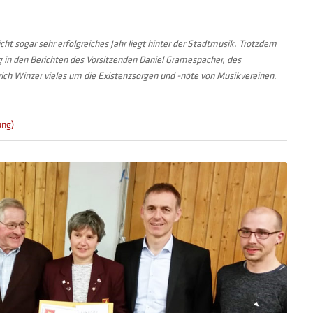
sicht sogar sehr erfolgreiches Jahr liegt hinter der Stadtmusik. Trotzdem
 in den Berichten des Vorsitzenden Daniel Gramespacher, des
rich Winzer vieles um die Existenzsorgen und -nöte von Musikvereinen.
ung)