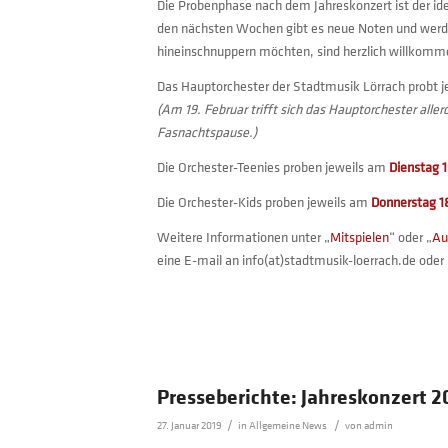
Die Probenphase nach dem Jahreskonzert ist der idea
den nächsten Wochen gibt es neue Noten und werden
hineinschnuppern möchten, sind herzlich willkomm
Das Hauptorchester der Stadtmusik Lörrach probt 
(Am 19. Februar trifft sich das Hauptorchester alle
Fasnachtspause.)
Die Orchester-Teenies proben jeweils am
Dienstag 1
Die Orchester-Kids proben jeweils am
Donnerstag 1
Weitere Informationen unter „
Mitspielen
“ oder „
Au
eine E-mail an info(at)stadtmusik-loerrach.de oder
Presseberichte: Jahreskonzert 2
/
/
27. Januar 2019
in
Allgemeine News
von
admin