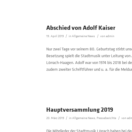
Abschied von Adolf Kaiser
/
/
19. April 2019
in
Allgemeine News
von
admin
Nur zwei Tage vor seinem 80. Geburtstag stirbt unse
Besetzung spielt die Stadtmusik unter Leitung von A
Lörrach-Haagen. Adolf war von 1974 bis 2018 bei der
zudem zweiter Schriftführer und u. a. für die Mel
Hauptversammlung 2019
/
/
20. März 2019
in
Allgemeine News
,
Presseberichte
von
ad
Die Mitglieder der Stadtmusik Lörrach haben bei d