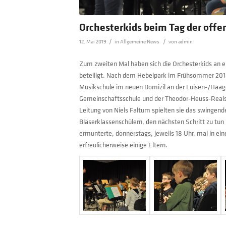
Orchesterkids beim Tag der offe
/
/
12. Mai 2019
in
Allgemeine News
von
admin
Zum zweiten Mal haben sich die Orchesterkids an 
beteiligt. Nach dem Hebelpark im Frühsommer 2018
Musikschule im neuen Domizil an der Luisen-/Haage
Gemeinschaftsschule und der Theodor-Heuss-Realsch
Leitung von Niels Faltum spielten sie das swingend
Bläserklassenschülern, den nächsten Schritt zu tun
ermunterte, donnerstags, jeweils 18 Uhr, mal in ei
erfreulicherweise einige Eltern.