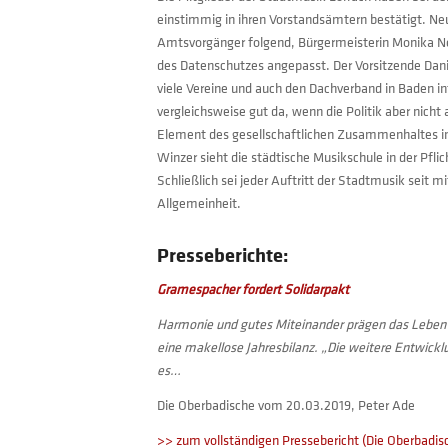
einstimmig in ihren Vorstandsämtern bestätigt. Neu
Amtsvorgänger folgend, Bürgermeisterin Monika Ne
des Datenschutzes angepasst. Der Vorsitzende Danie
viele Vereine und auch den Dachverband in Baden in
vergleichsweise gut da, wenn die Politik aber nic
Element des gesellschaftlichen Zusammenhaltes in 
Winzer sieht die städtische Musikschule in der Pflic
Schließlich sei jeder Auftritt der Stadtmusik seit 
Allgemeinheit.
Presseberichte:
Gramespacher fordert Solidarpakt
Harmonie und gutes Miteinander prägen das Leben 
eine makellose Jahresbilanz. „Die weitere Entwicklu
es…
Die Oberbadische vom 20.03.2019, Peter Ade
>> zum vollständigen Pressebericht (Die Oberbadis