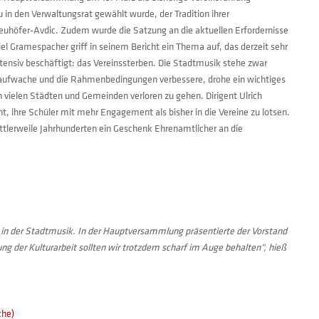
 in den Verwaltungsrat gewählt wurde, der Tradition ihrer
uhöfer-Avdic. Zudem wurde die Satzung an die aktuellen Erfordernisse
l Gramespacher griff in seinem Bericht ein Thema auf, das derzeit sehr
tensiv beschäftigt: das Vereinssterben. Die Stadtmusik stehe zwar
ht aufwache und die Rahmenbedingungen verbessere, drohe ein wichtiges
vielen Städten und Gemeinden verloren zu gehen. Dirigent Ulrich
ht, ihre Schüler mit mehr Engagement als bisher in die Vereine zu lotsen.
mittlerweile Jahrhunderten ein Geschenk Ehrenamtlicher an die
in der Stadtmusik. In der Hauptversammlung präsentierte der Vorstand
ng der Kulturarbeit sollten wir trotzdem scharf im Auge behalten“, hieß
che)