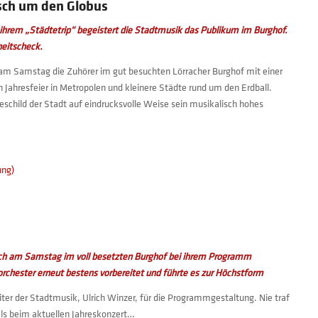
isch um den Globus
 ihrem „Städtetrip“ begeistert die Stadtmusik das Publikum im Burghof.
heitscheck.
 am Samstag die Zuhörer im gut besuchten Lörracher Burghof mit einer
Jahresfeier in Metropolen und kleinere Städte rund um den Erdball.
schild der Stadt auf eindrucksvolle Weise sein musikalisch hohes
ung)
rach am Samstag im voll besetzten Burghof bei ihrem Programm
vorchester erneut bestens vorbereitet und führte es zur Höchstform
iter der Stadtmusik, Ulrich Winzer, für die Programmgestaltung. Nie traf
ls beim aktuellen Jahreskonzert…