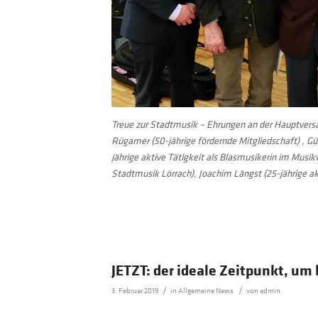
Treue zur Stadtmusik – Ehrungen an der Hauptvers
Rügamer (50-jährige fördernde Mitgliedschaft) , Gün
jährige aktive Tätigkeit als Blasmusikerin im Musik
Stadtmusik Lörrach), Joachim Längst (25-jährige ak
JETZT: der ideale Zeitpunkt, um
/
/
3. Februar 2019
in
Allgemeine News
von
admin