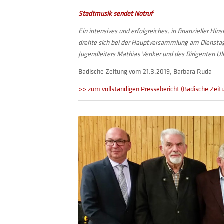
Stadtmusik sendet Notruf
Ein intensives und erfolgreiches, in finanzieller Hin
drehte sich bei der Hauptversammlung am Dienstag
Jugendleiters Mathias Venker und des Dirigenten Ul
Badische Zeitung vom 21.3.2019, Barbara Ruda
>> zum vollständigen Pressebericht (Badische Zeit