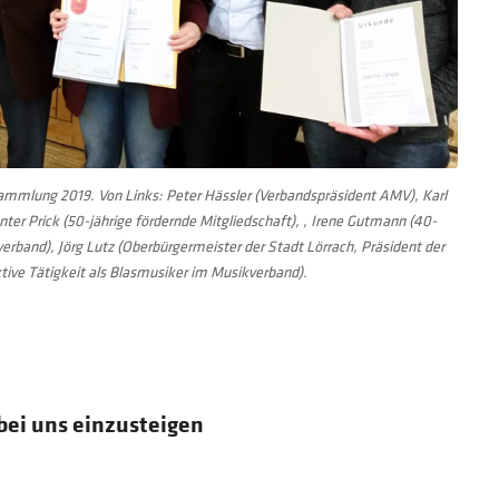
ammlung 2019. Von Links: Peter Hässler
(Verbandspräsident AMV)
,
Karl
ter Prick (50-jährige fördernde Mitgliedschaft),
, Irene Gutmann (40-
verband), Jörg Lutz (Oberbürgermeister der Stadt Lörrach, Präsident der
tive Tätigkeit als Blasmusiker im Musikverband).
 bei uns einzusteigen