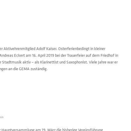
r Aktivehrenmitglied Adolf Kaiser. Osterferienbedingt in kleiner
ndreas Eckert am 16. April 2019 bei der Trauerfeier auf dem Friedhof in
 Stadtmusik aktiv – als Klarinettist und Saxophonist. Viele Jahre war er
dungen an die GEMA zuständig.
min
er Hauptversammlung am 19. März die bisherige Vereinsführung