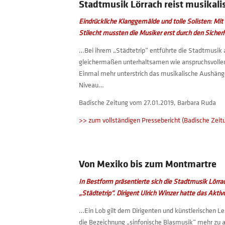
Stadtmusik Lörrach reist musikal
Eindrückliche Klanggemälde und tolle Solisten: Mit
Stilecht mussten die Musiker erst durch den Sicher
…Bei ihrem „Städtetrip“ entführte die Stadtmusik
gleichermaßen unterhaltsamen wie anspruchsvollen 
Einmal mehr unterstrich das musikalische Aushänge
Niveau…
Badische Zeitung vom 27.01.2019, Barbara Ruda
>> zum vollständigen Pressebericht (Badische Zeit
Von Mexiko bis zum Montmartre
In Bestform präsentierte sich die Stadtmusik Lör
„Städtetrip“. Dirigent Ulrich Winzer hatte das Akti
…Ein Lob gilt dem Dirigenten und künstlerischen Le
die Bezeichnung „sinfonische Blasmusik“ mehr zu a