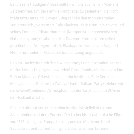
Bei diesem freudigen Anlass sollten wir uns auch einen Moment
Zeit nehmen, um der Familienmitglieder zu gedenken, die nicht
mehr unter uns sind. Edvard Grieg schrieb den monumentalen
Trauermarsch „Sørgemarsj” als Klavierstück in Rom, als er vom Tod
seines Freundes Rikard Nordraak (Komponist der norwegischen
National hymne) erfahren hatte. Das vom Komponisten selbst
geschriebene Arrangement für Blaskapellen wurde von Aagaard-
Nilsen für moderne Blasorchesterbesetzung angepasst.
Balkan-Hochzeiten mit ihren wilden Partys und ungeraden Tänzen
dürfen hier nicht vergessen werden! Brass Bands wie das legendäre
Boban Markovic Orkestar sind bei Hochzeiten z. B. in Serbien ein
Muss, und bei „Balkanska Zabava” (serb. Balkan-Party) erleben wir
die schweißtreibende Atmosphäre auf der Tanzfläche um 2Uhr in
der Hochzeitsnacht.
Eine der ultimativen Märchenhochzeiten ist vielleicht die von
Aschenbrödel mit dem Prinzen. Der tschechisch-ostdeutsche Film
von 1973 ist in ganz Europa beliebt, und die Musik von Karel
Svoboda ist einfach zeitlos – genau das, was man bei einer