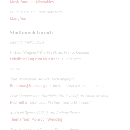
Music from Les Misérables
Bruno Mars, arr. Frank Bernaerts
Marry You
Stadtmusik Lörrach
Leitung: Phillip Boyle
Richard Wagner (1813-1883), arr. Franco Cesarini
Feierlicher Zug zum Münster
aus
Lohengrin
Pause
Trad. Norwegen, arr. Idar Torskangerpoll
Bruremarsj fra Lødingen
(Hochzeitsmarsch aus Lødingen)
Felix Mendelssohn-Bartholdy (1809-1847), arr. Johan de Meij
Hochzeitsmarsch
aus „Ein Sommernachtstraum“
Mychael Dynna (1958–), arr. Andrew Pease
Theme from Monsoon Wedding
Trad. Chinesisch/Uigur, arr. Stephan Hodel