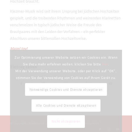
Hochzeit braucht.
Klezmer-Musik wird seit ihrem Ursprung bei jüdischen Hochzeiten
gespielt, und die treibenden Rhythmen und weinenden Klarinetten
verschmelzen in typisch jüdischer Weise die Freude des
Brautpaares mit den Leiden der Vorfahren – ein perfekter
Abschluss unserer bittersüßen Hochzeitsreise.
Mazel tov!
Zur Optimierung unserer Website setzen wir Cookies ein. Wenn
Sie dazu mehr erfahren wollen, klicken Sie bitte
hier
.
Eintrag teilen
Mit der Verwendung unserer Website, oder per Klick auf "OK",
stimmen Sie der Verwendung von Cookies auf Ihrem Gerät zu.
Notwendige Cookies und Dienste akzeptieren
Alle Cookies und Dienste akzeptieren
Nicht akzeptieren
© Copyright - Stadtmusik Lörrach e.V. 1756 -
Enfold Theme by Kriesi