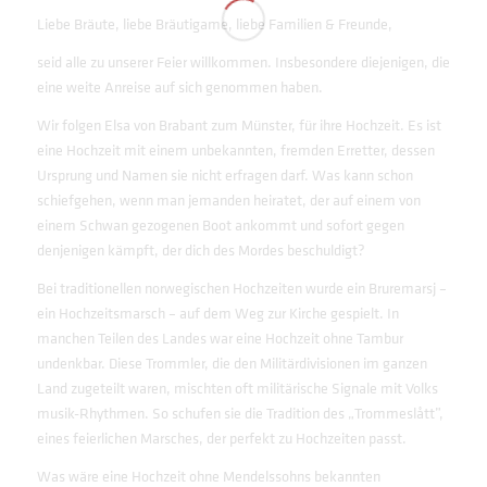
Liebe Bräute, liebe Bräutigame, liebe Familien & Freunde,
seid alle zu unserer Feier willkommen. Insbesondere diejenigen, die
eine weite Anreise auf sich genommen haben.
Wir folgen Elsa von Brabant zum Münster, für ihre Hochzeit. Es ist
eine Hochzeit mit einem unbekannten, fremden Erretter, dessen
Ursprung und Namen sie nicht erfragen darf. Was kann schon
schiefgehen, wenn man jemanden heiratet, der auf einem von
einem Schwan gezogenen Boot ankommt und sofort gegen
denjenigen kämpft, der dich des Mordes beschuldigt?
Bei traditionellen norwegischen Hochzeiten wurde ein Bruremarsj –
ein Hochzeitsmarsch – auf dem Weg zur Kirche gespielt. In
manchen Teilen des Landes war eine Hochzeit ohne Tambur
undenkbar. Diese Trommler, die den Militärdivisionen im ganzen
Land zugeteilt waren, mischten oft militärische Signale mit Volks
musik-Rhythmen. So schufen sie die Tradition des „Trommeslått”,
eines feierlichen Marsches, der perfekt zu Hochzeiten passt.
Was wäre eine Hochzeit ohne Mendelssohns bekannten