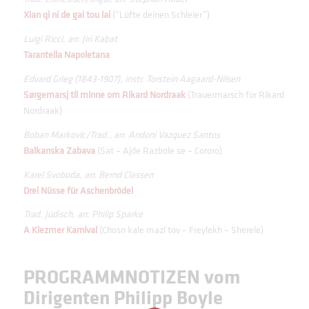
Xian qi ni de gai tou lai
(“Lüfte deinen Schleier”)
Luigi Ricci, arr. Jiri Kabat
Tarantella Napoletana
Edvard Grieg (1843-1907), instr. Torstein Aagaard-Nilsen
Sørgemarsj til minne om Rikard Nordraak
(Trauermarsch für Rikard
Nordraak)
Boban Markovic/Trad., arr. Andoni Vazquez Santos
Balkanska Zabava
(Sat – Ajde Razbole se – Cororo)
Karel Svoboda, arr. Bernd Classen
Drei Nüsse für Aschenbrödel
Trad. Jüdisch, arr. Philip Sparke
A Klezmer Karnival
(Chosn kale mazl tov – Freylekh – Sherele)
PROGRAMMNOTIZEN vom
Dirigenten Philipp Boyle