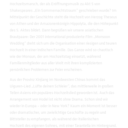
Hochzeitsmarsch, der als Eröffnungsmusik zu Akt 5 von
Shakespeares „Ein Sommernachtstraum” geschrieben wurde? Im
Mittelpunkt der Geschichte steht die Hochzeit von Herzog Theseus
von Athen und der Amazonenkönigin Hippolyta, die den Höhepunkt
des 5. Aktes bildet. Dann begrüßen wir unsere asiatischen
Brautpaare: Der 2001 international produzierte Film „Monsoon
Wedding” dreht sich um die Organisation einer riesigen und teuren
Hochzeit in einer indischen Familie. Das Ganze wird so chaotisch
wie der Monsun, der am Hochzeitstag einsetzt, während
Familienmitglieder aus aller Welt mit ihren komplizierten
persönlichen Problemen zur Feier erscheinen.
Aus der Provinz Xinjiang im Nordwesten Chinas kommt das
Uiguren-Lied „Lüfte deinen Schleier”, das mittlerweile in großen
Teilen Asiens ein populäres Hochzeitslied geworden ist. Auch das
Arrangement von Hodel ist nicht ohne Drama. Schon sind wir
wieder in Europa – oder in New York? Kaum ein Moment ist besser
oder dramatischer, um zwielichtige Geschäfte zu regeln und
Bittsteller zu empfangen, als während der italienischen
Hochzeit des eigenen Sohnes, mit einer Tarantella im Hintergrund.