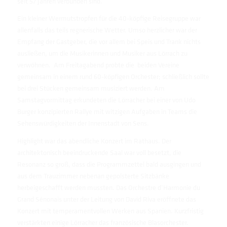
seit 57 Jahren verbunden sind.
Ein kleiner Wermutstropfen für die 40-köpfige Reisegruppe war
allenfalls das teils regnerische Wetter. Umso herzlicher war der
Empfang der Gastgeber, die vor allem bei Speis und Trank nichts
ausließen, um die Musikerinnen und Musiker aus Lörrach zu
verwöhnen. Am Freitagabend probte die beiden Vereine
gemeinsam in einem rund 60-köpfigen Orchester; schließlich sollte
bei drei Stücken gemeinsam musiziert werden. Am
Samstagvormittag erkundeten die Lörracher bei einer von Udo
Burger konzipierten Rallye mit witzigen Aufgaben in Teams die
Sehenswürdigkeiten der Innenstadt von Sens.
Highlight war das abendliche Konzert im Rathaus. Der
architektonisch beeindruckende Saal war voll besetzt, die
Resonanz so groß, dass die Programmzettel bald ausgingen und
aus dem Trauzimmer nebenan gepolsterte Sitzbänke
herbeigeschafft werden mussten. Das Orchestre d‘Harmonie du
Grand Sénonais unter der Leitung von David Riva eröffnete das
Konzert mit temperamentvollen Werken aus Spanien. Kurzfristig
verstärkten einige Lörracher das französische Blasorchester.