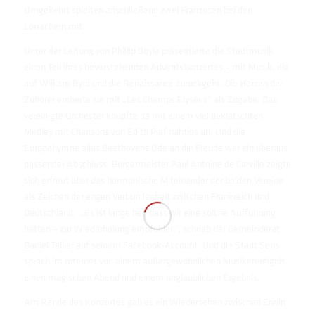
Umgekehrt spielten anschließend zwei Franzosen bei den
Lörrachern mit.
Unter der Leitung von Phillip Boyle präsentierte die Stadtmusik
einen Teil ihres bevorstehenden Adventskonzertes – mit Musik, die
auf William Byrd und die Renaissance zurückgeht. Die Herzen der
Zuhörer eroberte sie mit „Les Champs Elysées“ als Zugabe. Das
vereinigte Orchester knüpfte da mit einem viel beklatschten
Medley mit Chansons von Edith Piaf nahtlos an. Und die
Europahymne alias Beethovens Ode an die Freude war ein überaus
passender Abschluss. Bürgermeister Paul Antoine de Carville zeigte
sich erfreut über das harmonische Miteinander der beiden Vereine
als Zeichen der engen Verbundenheit zwischen Frankreich und
Deutschland. „Es ist lange her, dass wir eine solche Aufführung
hatten – zur Wiederholung empfohlen“, schrieb der Gemeinderat
Daniel Tellier auf seinem Facebook-Account. Und die Stadt Sens
sprach im Internet von einem außergewöhnlichen Musikerereignis,
einen magischen Abend und einem unglaublichen Ergebnis.
Am Rande des Konzertes gab es ein Wiedersehen zwischen Erwin