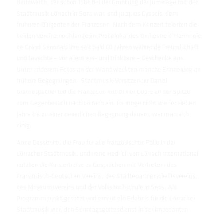
Bannwarth, der schon 1966 bei der Gründung der Jumelage mit der
Stadtmusik Lörrach in Sens war, und Jacques Gyssels, dem
früheren Dirigenten der Franzosen. Nach dem Konzert feierten die
beiden Vereine noch lange im Probelokal des Orchestre d‘Harmonie
de Grand Sénonais ihre seit bald 60 Jahren währende Freundschaft
und tauschte – vor allem ess- und trinkbare – Geschenke aus.
Unter anderem Fotos an der Wand weckten manche Erinnerung an
frühere Begegnungen. Stadtmusik-Vorsitzender Daniel
Gramespacher lud die Franzosen mit Olivier Dupré an der Spitze
zum Gegenbesuch nach Lörrach ein. Es möge nicht wieder sieben
Jahre bis zu einer neuerlichen Begegnung dauern, war man sich
einig.
Anne Dessenne, die Frau für alle französischen Fälle in der
Lörracher Stadtmusik, und Irene Hedrich von Lörrach International
nutzten die Konzertreise zu Gesprächen mit Vertretern des
Französisch-Deutschen Vereins, des Städtepartnerschaftsvereins,
des Museumsvereins und der Volkshochschule in Sens. Als
Programmpunkt gesetzt und erneut ein Erlebnis für die Lörracher
Stadtmusik war, den Sonntagsgottesdienst in der imposanten