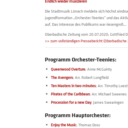
Endlich wieder musizieren
Die Stadtmusik Lörrach meldete sich höchst eindru
Jugendformation „Orchester-Teenies“ und das Akt
auf. Das Interesse des Publikums war riesengroß…
Oberbadische Zeitung vom 20.07.2020; Gottfried D
>> zum vollständigen Pressebericht (Oberbadische 
Programm
Orchester-Teenies:
Queenwood Overture
; Anne McGuinty
The Avengers
; Arr. Robert Longfield
Ten Masters in two minutes
; Arr. Timothy Loest
Pirates of the Caribbean
; Arr. Michael Sweenes
Procession for a new Day
; James Swearingen
Programm Hauptorchester:
Enjoy the Music
; Thomas Doss