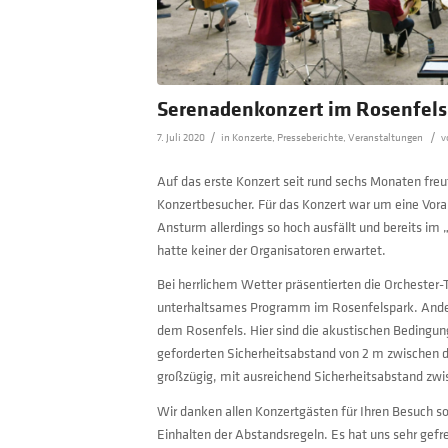
Serenadenkonzert im Rosenfel
/
/
7. Juli 2020
in
Konzerte
,
Presseberichte
,
Veranstaltungen
v
Auf das erste Konzert seit rund sechs Monaten freut
Konzertbesucher. Für das Konzert war um eine Vor
Ansturm allerdings so hoch ausfällt und bereits im 
hatte keiner der Organisatoren erwartet.
Bei herrlichem Wetter präsentierten die Orchester
unterhaltsames Programm im Rosenfelspark. Anders 
dem Rosenfels. Hier sind die akustischen Bedingung
geforderten Sicherheitsabstand von 2 m zwischen d
großzügig, mit ausreichend Sicherheitsabstand zwi
Wir danken allen Konzertgästen für Ihren Besuch 
Einhalten der Abstandsregeln. Es hat uns sehr gefr