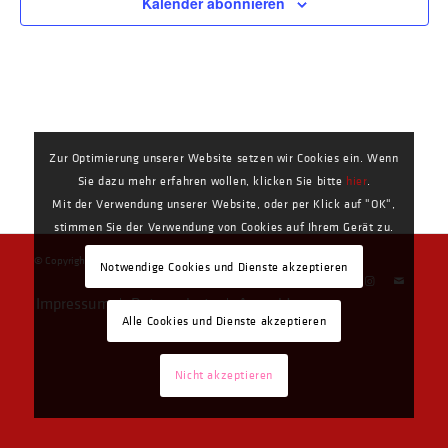
Kalender abonnieren
Zur Optimierung unserer Website setzen wir Cookies ein. Wenn
Sie dazu mehr erfahren wollen, klicken Sie bitte
hier
.
Mit der Verwendung unserer Website, oder per Klick auf "OK",
stimmen Sie der Verwendung von Cookies auf Ihrem Gerät zu.
© Copyright - Stadtmusik Lörrach e.V. 1756 -
Enfold Theme by Kriesi
Notwendige Cookies und Dienste akzeptieren
Impressum
Datenschutz
Anmelden
Alle Cookies und Dienste akzeptieren
Nicht akzeptieren