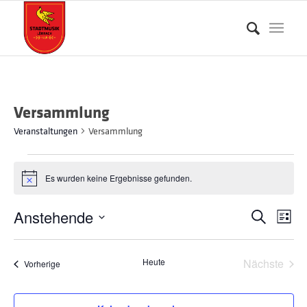
Versammlung
Veranstaltungen
Versammlung
Veranstaltungen
Es wurden keine Ergebnisse gefunden.
Hinweis
Verans
Ver
Anstehende
Suche
Liste
Ans
Suche
Datum
Nav
und
wählen.
Heute
Nächste
Veranstaltungen
Vorherige
Ansich
Veransta
Naviga